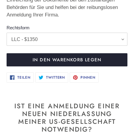
Behörden für Sie und helfen bei der reibungslosen
Anmeldung Ihrer Firma.
Rechtsform
IN DEN WARENKORB LEGEN
Produkt
AUF
AUF
AUF
TEILEN
TWITTERN
PINNEN
FACEBOOK
TWITTER
PINTEREST
wird
TEILEN
TWITTERN
PINNEN
zum
Warenkorb
IST EINE ANMELDUNG EINER
hinzugefügt
NEUEN NIEDERLASSUNG
MEINER US-GESELLSCHAFT
NOTWENDIG?