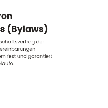
von
s (Bylaws)
lschaftsvertrag der
Vereinbarungen
rn fest und garantiert
läufe.