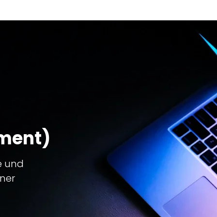
ment)
e und
iner