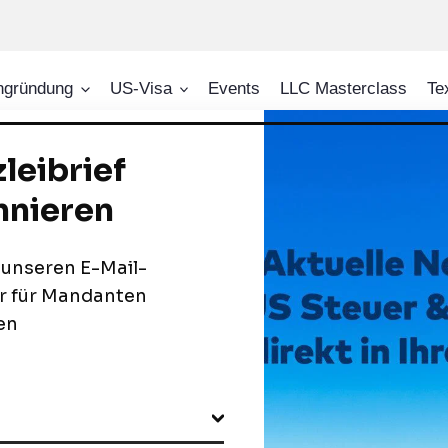
ngründung
US-Visa
Events
LLC Masterclass
Te
ces
Satzungen und Verträge
liche Ausarbeit