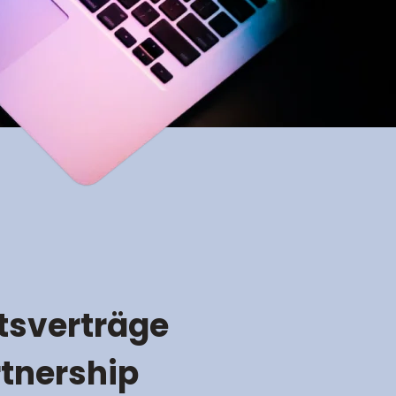
tsverträge
rtnership