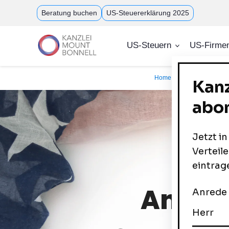
Direkt
Beratung buchen
US-Steuererklärung 2025
zum
Inhalt
US-Steuern
US-Firme
Home
Corporate Servi
Anwalt