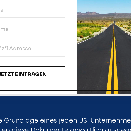
en und anderen V
r US-Gesellschaf
ie Grundlage eines jeden US-Unternehme
lten diese Dokumente anwaltlich ausgear