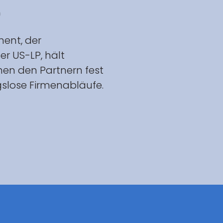
)
ment, der
er US-LP, hält
en den Partnern fest
gslose Firmenabläufe.