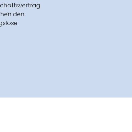
schaftsvertrag
chen den
gslose