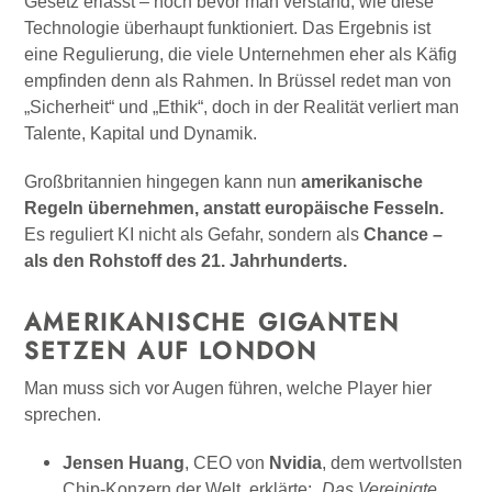
Gesetz erlässt – noch bevor man verstand, wie diese
Technologie überhaupt funktioniert. Das Ergebnis ist
eine Regulierung, die viele Unternehmen eher als Käfig
empfinden denn als Rahmen. In Brüssel redet man von
„Sicherheit“ und „Ethik“, doch in der Realität verliert man
Talente, Kapital und Dynamik.
Großbritannien hingegen kann nun
amerikanische
Regeln übernehmen, anstatt europäische Fesseln.
Es reguliert KI nicht als Gefahr, sondern als
Chance –
als den Rohstoff des 21. Jahrhunderts.
AMERIKANISCHE GIGANTEN
SETZEN AUF LONDON
Man muss sich vor Augen führen, welche Player hier
sprechen.
Jensen Huang
, CEO von
Nvidia
, dem wertvollsten
Chip-Konzern der Welt, erklärte:
„Das Vereinigte