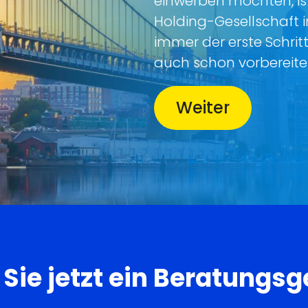
einwerben möchten, is
Holding-Gesellschaft i
immer der erste Schritt
auch schon vorbereite
Weiter
Sie jetzt ein Beratungs