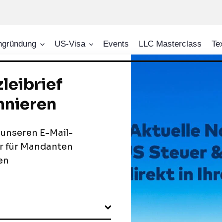
ngründung
US-Visa
Events
LLC Masterclass
Te
ktmaßnahmen
 finden