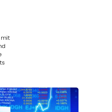
 mit
nd
e
ts