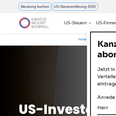
Direkt
Beratung buchen
US-Steuererklärung 2025
zum
Inhalt
US-Steuern
US-Firme
Home
US-Kapitalmar
US-Investoren