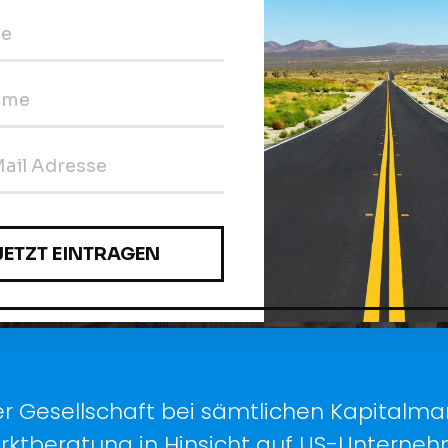
werben
rer Gesellschaft bei sämtlichen Kapital
rktberatung in Hinsicht auf US-Unterneh