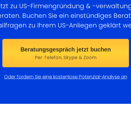
jetzt zu US-Firmengründung & -verwaltun
eraten. Buchen Sie ein einstündiges Ber
ilfragen zu Ihrem US-Anliegen geklärt w
Beratungsgespräch jetzt buchen
Per Telefon, Skype & Zoom
Oder fordern Sie eine kostenlose Potenzial-Analyse an