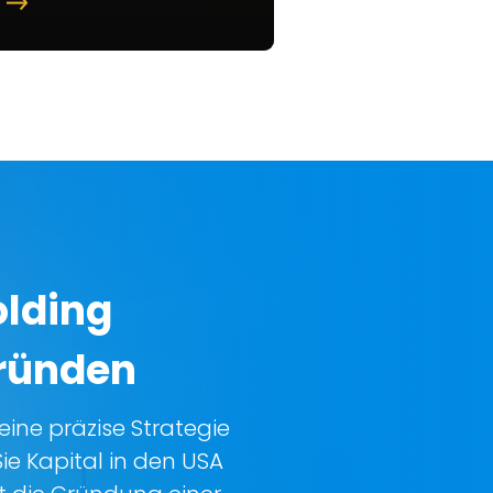
r
olding
ründen
eine präzise Strategie
ie Kapital in den USA