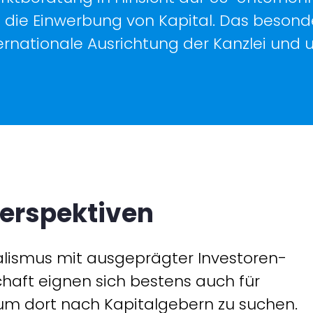
 die Einwerbung von Kapital. Das beson
ternationale Ausrichtung der Kanzlei und
Perspektiven
alismus mit ausgeprägter Investoren-
chaft eignen sich bestens auch für
m dort nach Kapitalgebern zu suchen.