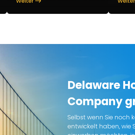
Weiter
Weite
Delaware H
Company g
Selbst wenn Sie noch k
entwickelt haben, wie S