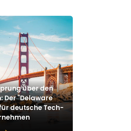
Sprung über den
h: Der "Delaware
 für deutsche Tech-
ernehmen