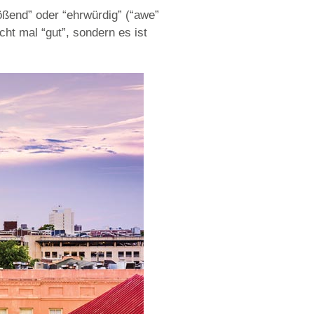
lößend” oder “ehrwürdig” (“awe”
cht mal “gut”, sondern es ist