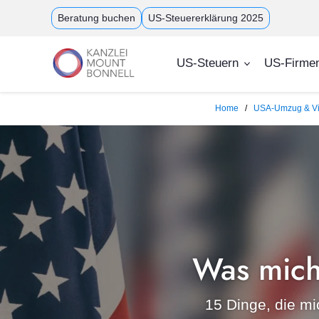
Direkt
Beratung buchen
US-Steuererklärung 2025
zum
Inhalt
US-Steuern
US-Firme
Home
USA-Umzug & V
Was mich
15 Dinge, die m