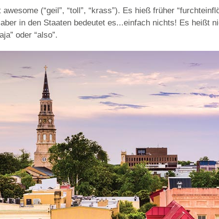
awesome (“geil”, “toll”, “krass”). Es hieß früher “furchteinf
aber in den Staaten bedeutet es...einfach nichts! Es heißt ni
aja” oder “also”.