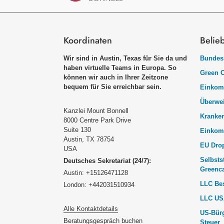
Koordinaten
Belie
Wir sind in Austin, Texas für Sie da und
Bundess
haben virtuelle Teams in Europa. So
Green C
können wir auch in Ihrer Zeitzone
bequem für Sie erreichbar sein.
Einkom
Überwe
Kanzlei Mount Bonnell
Kranke
8000 Centre Park Drive
Suite 130
Einkom
Austin, TX 78754
EU Dro
USA
Selbsts
Deutsches Sekretariat (24/7):
Greenc
Austin: +15126471128
LLC Be
London: +442031510934
LLC US
Alle Kontaktdetails
US-Bürg
Beratungsgespräch buchen
Steuer