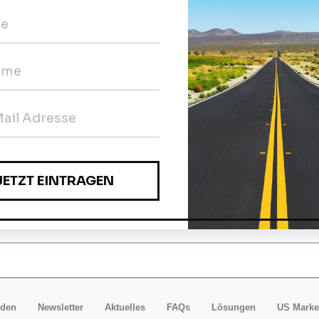
gal, ob Sie 2021 eine LLC, C-Corporation oder Limited P
ünden möchten: Wir haben das richtige Service-Paket für
erwaltung von US-Gesellschaften & 
ervices
nser Dienstleistungsangebot rund um die laufende US-
rstellung von diversen Verträge sowie Satzungen und son
okumente und Urkunden.
rden
Newsletter
Aktuelles
FAQs
Lösungen
US Marke