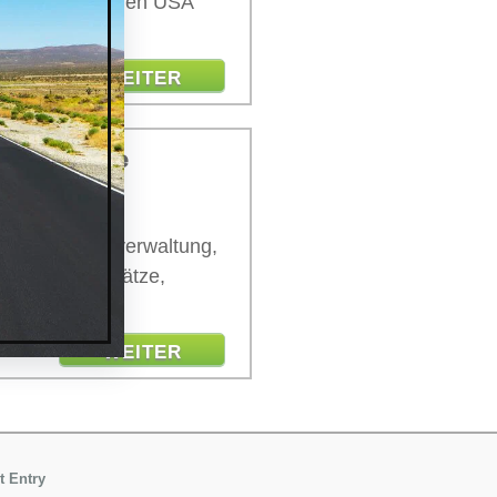
artnership in den USA
 Sie bereit.
WEITER
Corporate
Unternehmensverwaltung,
stige Schriftsätze,
WEITER
t Entry