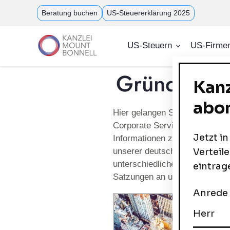
Direkt
Beratung buchen
US-Steuererklärung 2025
zum
Inhalt
US-Steuern
US-Firme
Gründung &
Hier gelangen Sie zu unserem
Corporate Services. Sie finde
Informationen zu C-Corporatio
unserer deutschsprachigen Be
unterschiedlichen Rechtsformen
Satzungen an und haben unter
U