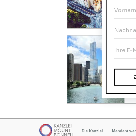
E
gr
V
S
U
E
D
Die Kanzlei
Mandant we