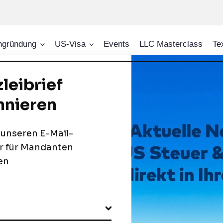
ngründung
US-Visa
Events
LLC Masterclass
Te
 Verwaltung von US-Ges
 Dienstleistungsangebot zum Thema Firmengründung in den
n alles rund um die Gründung der verschiedenen Rechtsform
n, LLC und Limited Partnership. Für bestehende US-Gesells
ratung und laufenden Betreuung bzw. Unternehmensverwalt
 bieten wir Ihnen einen Blick hinter die Kulissen. Wir ferti
schiedliche Kapitalstruktur-Maßnahmen im Angebot.
S-Firmengründung 2021