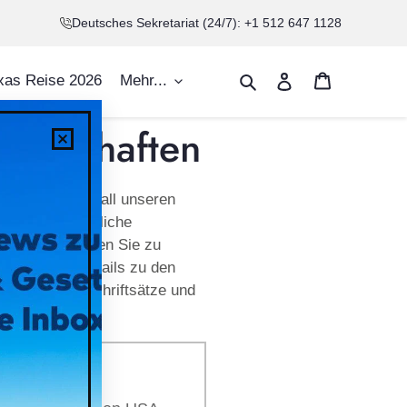
Deutsches Sekretariat (24/7): +1 512 647 1128
Warenkorb
Suchen
Einloggen
xas Reise 2026
Mehr...
ellschaften
 USA sowie zu all unseren
en und ausführliche
chaften gelangen Sie zu
ung. Neben Details zu den
gen Verträge, Schriftsätze und