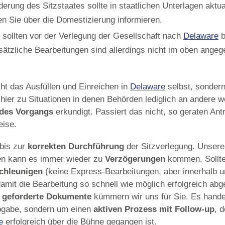
erung des Sitzstaates sollte in staatlichen Unterlagen aktu
n Sie über die Domestizierung informieren.
t sollten vor der Verlegung der Gesellschaft nach
Delaware
b
sätzliche Bearbeitungen sind allerdings nicht im oben ange
icht das Ausfüllen und Einreichen in
Delaware
selbst, sonder
hier zu Situationen in denen Behörden lediglich an andere 
 des Vorgangs
erkundigt. Passiert das nicht, so geraten Antr
eise.
bis zur
korrekten Durchführung
der Sitzverlegung. Unsere
en kann es immer wieder zu
Verzögerungen
kommen. Sollte 
chleunigen
(keine Express-Bearbeitungen, aber innerhalb u
damit die Bearbeitung so schnell wie möglich erfolgreich a
n
geforderte Dokumente
kümmern wir uns für Sie. Es handel
Abgabe, sondern um einen
aktiven Prozess mit Follow-up
, 
e
erfolgreich über die Bühne gegangen ist.