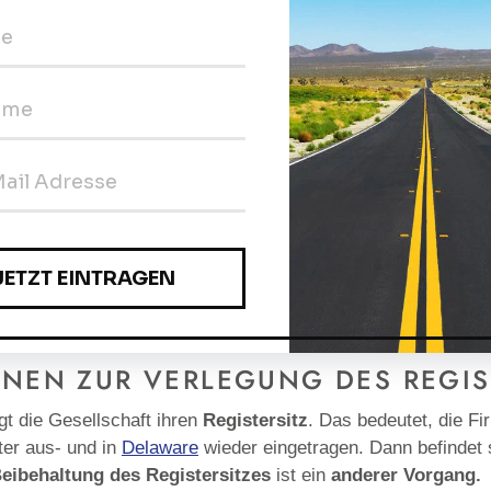
Verlegung des Registersitz
Staaten klären wir direkt mi
Sämtliche amtlichen Gebüh
inkludiert.
IN DEN WARE
Produkt
AUF
A
TEILEN
TWITTERN
FACEBOOK
T
wird
TEILEN
T
zum
Warenkorb
hinzugefügt
NEN ZUR VERLEGUNG DES REGIS
gt die Gesellschaft ihren
Registersitz
. Das bedeutet, die F
ter aus- und in
Delaware
wieder eingetragen. Dann befindet 
eibehaltung des Registersitzes
ist ein
anderer Vorgang.