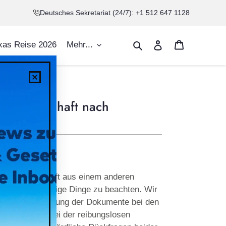
Deutsches Sekretariat (24/7): +1 512 647 1128
Warenkorb
Suchen
Einloggen
xas Reise 2026
Mehr...
US-Gesellschaft nach
r US-Gesellschaft aus einem anderen
, so gibt es einige Dinge zu beachten. Wir
ng und Einreichung der Dokumente bei den
e und helfen bei der reibungslosen