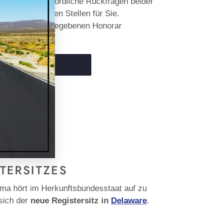
es. Etwaige behördliche Rückfragen beider
t den zuständigen Stellen für Sie.
ren sind im angegebenen Honorar
NKORB LEGEN
UF
AUF
PINNEN
WITTER
PINTEREST
WITTERN
PINNEN
TERSITZES
irma hört im Herkunftsbundesstaat auf zu
sich der
neue Registersitz in
Delaware
.