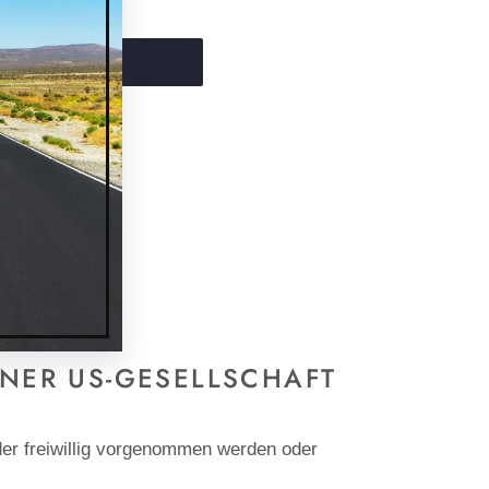
NKORB LEGEN
UF
AUF
PINNEN
WITTER
PINTEREST
WITTERN
PINNEN
NER US-GESELLSCHAFT
er freiwillig vorgenommen werden oder