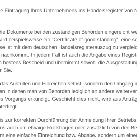
ie Eintragung Ihres Unternehmens ins Handelsregister von
N
die Dokumente bei den zuständigen Behörden eingereicht w
rd beispielsweise ein “Certificate of good standing”, eine 
ese ist mit dem deutschen Handelsregisterauszug zu verglei
n nachkommt. In jedem Fall ist auch die Angabe eines Regist
ch bestens Bescheid und übernimmt sowohl die Ausgestaltung
r Sie.
r das Ausfüllen und Einreichen selbst, sondern den Umgang 
en in denen man von Behörden lediglich an andere weiterverw
es Vorgangs erkundigt. Geschieht dies nicht, wird aus Anträg
erliegt.
is zur korrekten Durchführung der Anmeldung Ihrer Betriebss
ns auch um etwaige Rückfragen oder zusätzlich von den Be
 um eine einfache Einreichung bzw. Abgabe, sondern um einen