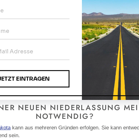
Anmeldung Ihrer Firma.
IN DEN WARE
Produkt
AUF
A
TEILEN
TWITTERN
FACEBOOK
T
wird
TEILEN
T
zum
Warenkorb
hinzugefügt
INER NEUEN NIEDERLASSUNG MEI
NOTWENDIG?
akota
kann aus mehreren Gründen erfolgen. Sie kann entwed
end sein.