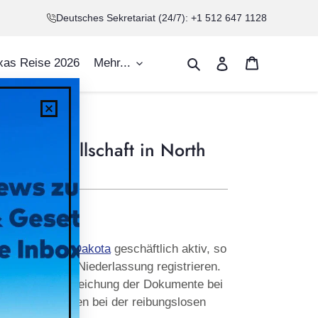
Deutsches Sekretariat (24/7): +1 512 647 1128
Warenkorb
Suchen
Einloggen
xas Reise 2026
Mehr...
Dakota
r US-Gesellschaft in North
ehmen in
North Dakota
geschäftlich aktiv, so
bsstätte bzw. Niederlassung registrieren.
eitung und Einreichung der Dokumente bei
r Sie und helfen bei der reibungslosen