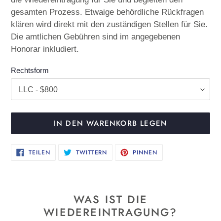
gesamten Prozess. Etwaige behördliche Rückfragen
klären wird direkt mit den zuständigen Stellen für Sie.
Die amtlichen Gebühren sind im angegebenen
Honorar inkludiert.
Rechtsform
IN DEN WARENKORB LEGEN
Produkt
AUF
AUF
AUF
TEILEN
TWITTERN
PINNEN
FACEBOOK
TWITTER
PINTEREST
wird
TEILEN
TWITTERN
PINNEN
zum
Warenkorb
WAS IST DIE
hinzugefügt
WIEDEREINTRAGUNG?