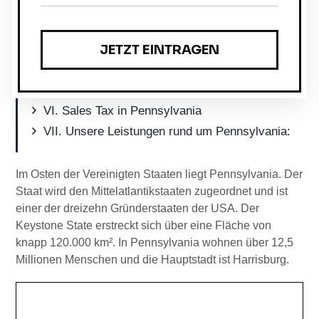
Programme zur Wirtschaftsförderung
o
Zusammenarbeit zwischen Wirtschaft und
Bildung
r
Einkommensteuer in Pennsylvania
i
Körperschaftsteuer in Pennsylvania
Sales Tax in Pennsylvania
e
Unsere Leistungen rund um Pennsylvania:
:
Im Osten der Vereinigten Staaten liegt Pennsylvania. Der
Staat wird den Mittelatlantikstaaten zugeordnet und ist
einer der dreizehn Gründerstaaten der USA. Der
Keystone State erstreckt sich über eine Fläche von
knapp 120.000 km². In Pennsylvania wohnen über 12,5
Millionen Menschen und die Hauptstadt ist Harrisburg.