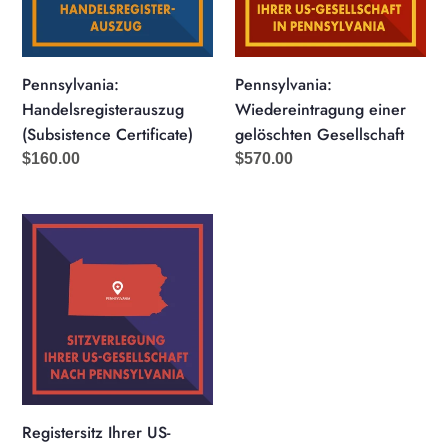
Pennsylvania:
Pennsylvania:
Handelsregisterauszug
Wiedereintragung einer
(Subsistence Certificate)
gelöschten Gesellschaft
Normaler
$160.00
Normaler
$570.00
Preis
Preis
Registersitz
Ihrer
US-
Gesellschaft
nach
Pennsylvania
verlegen
Registersitz Ihrer US-