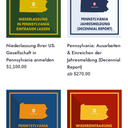
US-
&
Gesellschaft
Einreichen
in
der
Pennsylvania
Jahresmeldung
anmelden
(Decennial
Report)
Niederlassung Ihrer US-
Pennsylvania: Ausarbeiten
Gesellschaft in
& Einreichen der
Pennsylvania anmelden
Jahresmeldung (Decennial
Report)
Normaler
$1,100.00
Preis
Normaler
ab $270.00
Preis
Pennsylvania:
Pennsylvania:
Handelsregisterauszug
Wiedereintragung
(Subsistence
einer
Certificate)
gelöschten
Gesellschaft