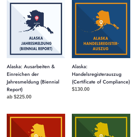
Alaska:
Alaska:
Ausarbeiten
Handelsregisterauszug
&
(Certificate
Einreichen
of
der
Compliance)
Jahresmeldung
(Biennial
Report)
Alaska: Ausarbeiten &
Alaska:
Einreichen der
Handelsregisterauszug
Jahresmeldung (Biennial
(Certificate of Compliance)
Report)
Normaler
$130.00
Preis
Normaler
ab $225.00
Preis
Alaska:
Niederlassung
Wiedereintragung
Ihrer
einer
US-