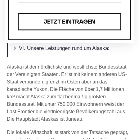
Ölförderung als Schlüssel für wirtschaftlichen
o
Erfolg
Einkommensteuer in Alaska
r
Körperschaftsteuer in Alaska
i
Sales Tax in Alaska
Unsere Leistungen rund um Alaska:
e
:
Alaska ist der nördlichste und westlichste Bundesstaat
der Vereinigten Staaten. Er ist mit keinem anderen US-
Staat verbunden, grenzt im Osten aber an das
kanadische Yukon. Die Fläche von über 1,7 Millionen
km² macht Alaska zum flächenmäßig größten
Bundesstaat. Mit unter 750.000 Einwohnern weist der
Last Frontier die viertniedrigste Bevölkerungszahl aus.
Die Hauptstadt Alaskas ist Juneau.
Die lokale Wirtschaft ist stark von der Tatsache geprägt,