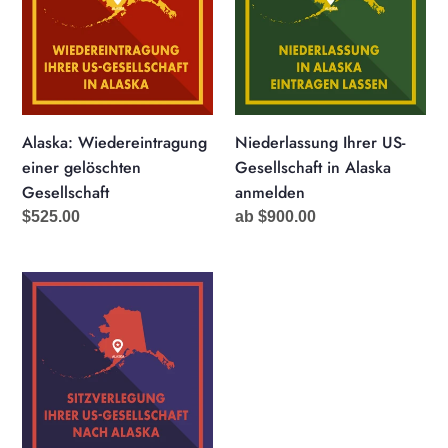
gelöschten
Gesellschaft
Gesellschaft
in
Alaska
anmelden
Alaska: Wiedereintragung
Niederlassung Ihrer US-
einer gelöschten
Gesellschaft in Alaska
Gesellschaft
anmelden
Normaler
$525.00
Normaler
ab $900.00
Preis
Preis
Registersitz
Ihrer
US-
Gesellschaft
nach
Alaska
verlegen